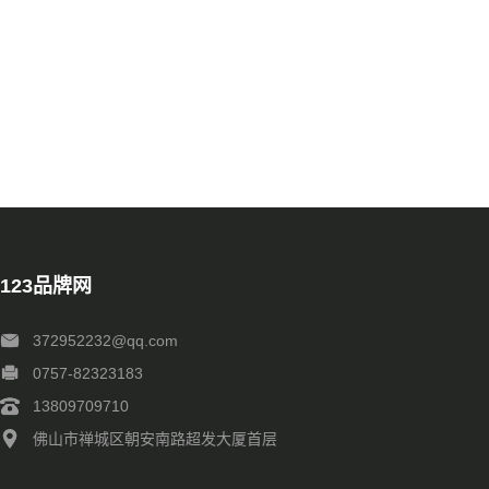
123品牌网
372952232@qq.com
0757-82323183
13809709710
佛山市禅城区朝安南路超发大厦首层