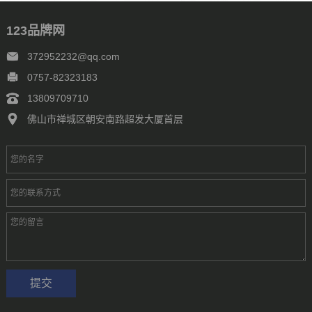
辽宁
内蒙古
宁夏
青海
山东
上海
山西
陕西
四川
天津
新疆
西藏
云南
浙江
石家庄
唐山
邯郸
保定
123品牌网
沧州
廊坊
太原
呼和浩特
包头
鄂尔多斯
沈阳
大连
中山
鞍山
长春
西安
哈尔滨
大庆
西安
南京
无锡
372952232@qq.com
徐州
常州
苏州
南通
连云港
淮安
盐城
扬州
镇江
0757-82323183
泰州
宿迁
杭州
宁波
温州
嘉兴
湖州
绍兴
金华
13809709710
台州
合肥
芜湖
福州
厦门
泉州
漳州
南昌
济南
青岛
佛山市禅城区朝安南路超发大厦首层
淄博
枣庄
东营
烟台
潍坊
济宁
泰安
威海
临沂
德州
聊城
滨州
菏泽
郑州
洛阳
新乡
许昌
南阳
周口
武汉