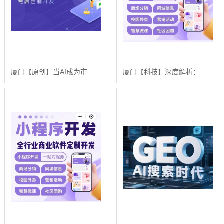
厦门【原创】当AI成为市场的守门人：一场关于【geo搜索优化系统开发】的破局时刻【怎么做?】
厦门【科技】深度解析：舌诊软件系统开发——技术、挑战与浩广网络的AI驱动解决方案【有什么用?】