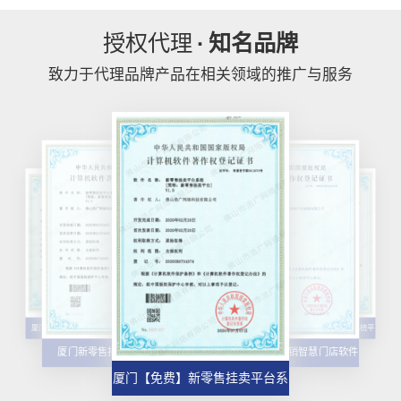
授权代理
·
知名品牌
致力于代理品牌产品在相关领域的推广与服务
厦门【技巧】云端物联远程控制
厦门【科技】微销幸运碰软件
平台系统【怎么做?】
【哪家好?】
厦门【精品】一站式DIY建站
厦门新零售电商购物直播系统平
【怎么用?】
台
厦门新零售拍卖平台系统
厦门【精品】微销智慧门店软件
厦门【免费】新零售挂卖平台系
【怎么用?】