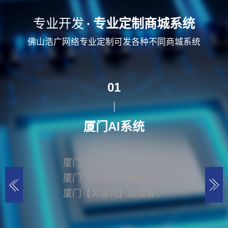
专业开发
·
专业定制商城系统
厦门AI系统
佛山浩广网络专业定制可发各种不同商城系统
01
厦门AI系统
厦门【低成本】灰豚数字人(无限克隆)-灰豚数字人开发-灰豚数字人搭建【是什么?】
厦门【推荐】微销数字人4.0-AI虚拟人直播开发-数字人直播系统开发【很重要?】
厦门【关键词】直播看客系统开发-直播看客模式开发-直播看客APP开发【很重要?】