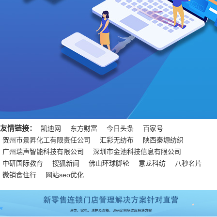
友情链接：
凯迪网
东方财富
今日头条
百家号
贺州市景昇化工有限责任公司
汇彩无纺布
陕西秦塬纺织
广州瑞声智能科技有限公司
深圳市金池科技信息有限公司
中研国际教育
搜狐新闻
佛山环球脚轮
意龙科纺
八秒名片
微销食住行
网站seo优化
分站：
安徽
北京
重庆
福建
甘肃
广东
广西
贵州
海南
河北
黑龙江
河南
湖北
湖南
江苏
江西
吉林