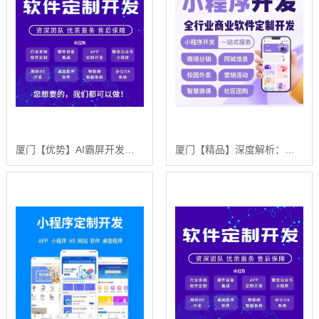
厦门【优势】AI霸屏开发深度解析：赋能企业数字营销新纪元【AI霸屏开发技术原理】【什么意思?】
厦门【精品】深度解析：舌诊软件系统开发——技术、趋势与浩广网络的创新方案【舌诊软件系统开发2025年趋势】【什么意思?】